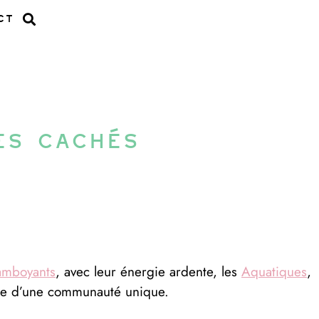
ct
es cachés
amboyants
, avec leur énergie ardente, les
Aquatiques
,
age d’une communauté unique.