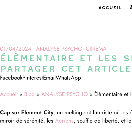
Accueil
01/04/2024
ANALYSE PSYCHO
,
CINEMA
Élèmentaire et les 
Partager cet article
Facebook
Pinterest
Email
WhatsApp
Accueil
»
Blog
»
ANALYSE PSYCHO
»
Élèmentaire et 
Cap sur Element City
, un melting-pot futuriste où le
miroir de sérénité, les
Aériens
, souffle de liberté, et l