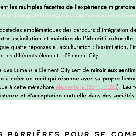
trent
les multiples facettes de l’expérience migratoire
ité
et
l’adaptabilité requises dans un nouvel
environ
s obstacles emblématiques des parcours d’intégration d
tre assimilation et maintien de l’identité culturelle
,
gue quatre réponses à l’acculturation : l’assimilation, l’
e les différents éléments d’Element City.
e des Lumens à Element City sert de
miroir aux sentim
n à créer un récit qui résonne avec sa propre hist
ique à cette métaphore
élémentaire (Sohn, 2023
).
Les t
existence et d’acceptation mutuelle dans des sociétés 
es Barrières pour se Com