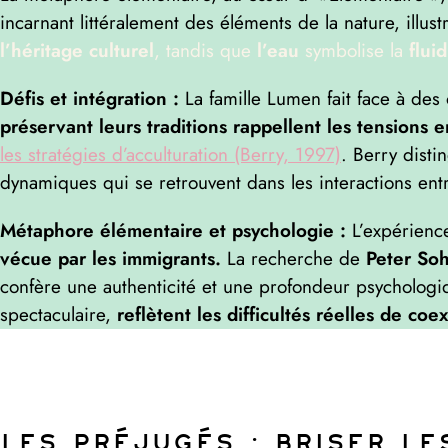
incarnant littéralement des éléments de la nature, illus
l’héritage culturel
, tandis que
l’eau
symbolise la
fluid
Défis et intégration :
La famille Lumen fait face à de
préservant leurs traditions rappellent les tensions en
les stratégies d’acculturation (Berry, 1997)
. Berry distin
dynamiques qui se retrouvent dans les interactions entr
Métaphore élémentaire et psychologie :
L’expérienc
vécue par les immigrants.
La recherche de
Peter Soh
confère une authenticité et une profondeur psycholog
spectaculaire,
reflètent les difficultés réelles de co
Les Préjugés : Briser l